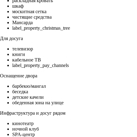
раскладная кровать
шкаф
москитная сетка
чистящие средства
Мансарда
label_property_christmas_tree
Для досуга
телевизор
книги
кабельное ТВ
label_property_pay_channels
Оснащение двора
барбекю/мангал
беседка
детские качели
обеденная зона на улице
Инфраструктура и досуг рядом
кинотеатр
ночной клуб
SPA-центр