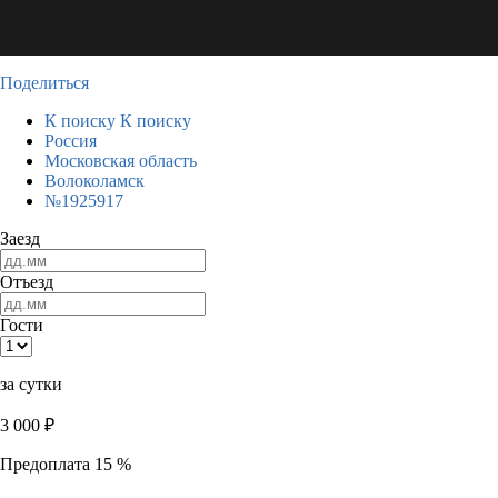
Поделиться
К поиску
К поиску
Россия
Московская область
Волоколамск
№1925917
Заезд
Отъезд
Гости
за сутки
3 000
₽
Предоплата 15 %